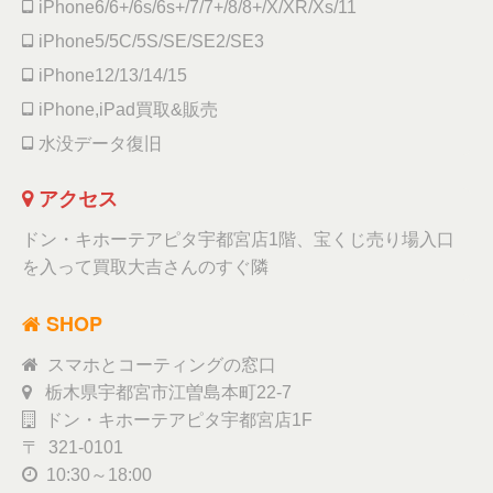
iPhone6/6+/6s/6s+/7/7+/8/8+/X/XR/Xs/11
iPhone5/5C/5S/SE/SE2/SE3
iPhone12/13/14/15
iPhone,iPad買取&販売
水没データ復旧
アクセス
ドン・キホーテアピタ宇都宮店1階、宝くじ売り場入口
を入って買取大吉さんのすぐ隣
SHOP
スマホとコーティングの窓口
栃木県宇都宮市江曽島本町22-7
ドン・キホーテアピタ宇都宮店1F
〒 321-0101
10:30～18:00