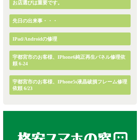
お店選びは重要です。
先日の出来事・・・
IPad/Androidの修理
宇都宮市のお客様、iPhone6純正再生パネル修理依
頼 6-24
宇都宮市のお客様、iPhone5s液晶破損フレーム修理
依頼 6/23