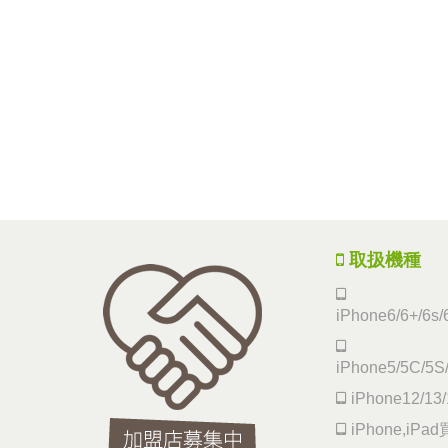
取扱機種
iPhone6/6+/6s/
iPhone5/5C/5S
iPhone12/13/
iPhone,iP