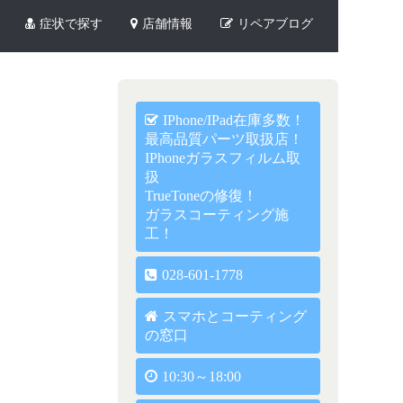
症状で探す
店舗情報
リペアブログ
IPhone/iPad在庫多数！
最高品質パーツ取扱店！
IPhoneガラスフィルム取
扱
TrueToneの修復！
ガラスコーティング施
工！
028-601-1778
スマホとコーティング
の窓口
10:30～18:00