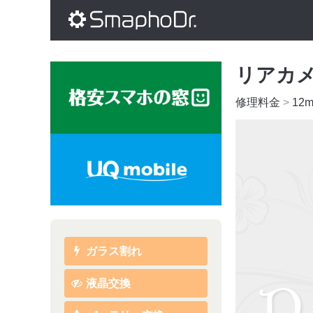
リアカ
修理料金
>
12m
ガラス割れ
液晶交換