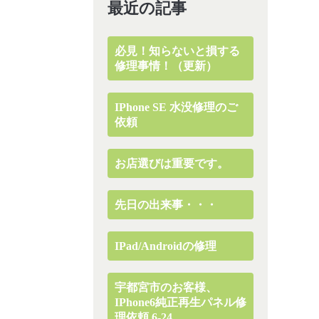
最近の記事
必見！知らないと損する
修理事情！（更新）
IPhone SE 水没修理のご
依頼
お店選びは重要です。
先日の出来事・・・
IPad/Androidの修理
宇都宮市のお客様、
IPhone6純正再生パネル修
理依頼 6-24