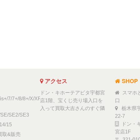
アクセス
SHOP
ドン・キホーテアピタ宇都宮
スマホ
6s+/7/7+/8/8+/X/XR/Xs/11
店1階、宝くじ売り場入口を
口
入って買取大吉さんのすぐ隣
栃木県宇
/SE/SE2/SE3
22-7
ドン・キ
14/15
宮店1F
ad買取&販売
〒 321-01