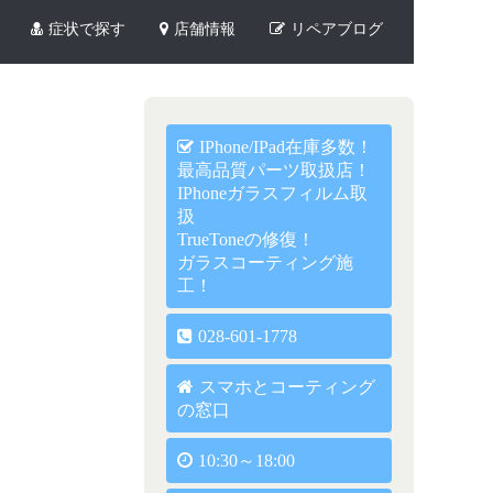
症状で探す
店舗情報
リペアブログ
IPhone/iPad在庫多数！
最高品質パーツ取扱店！
IPhoneガラスフィルム取
扱
TrueToneの修復！
ガラスコーティング施
工！
028-601-1778
スマホとコーティング
の窓口
10:30～18:00