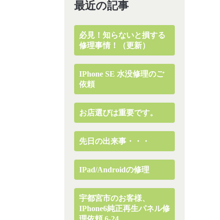
最近の記事
必見！知らないと損する
修理事情！（更新）
IPhone SE 水没修理のご
依頼
お店選びは重要です。
先日の出来事・・・
IPad/Androidの修理
宇都宮市のお客様、
IPhone6純正再生パネル修
理依頼 6-24