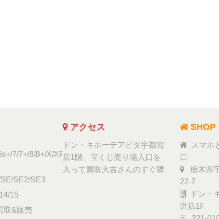
アクセス
SHOP
ドン・キホーテアピタ宇都宮
スマホ
6s+/7/7+/8/8+/X/XR/Xs/11
店1階、宝くじ売り場入口を
口
入って買取大吉さんのすぐ隣
栃木県宇
/SE/SE2/SE3
22-7
ドン・キ
14/15
宮店1F
ad買取&販売
〒 321-01