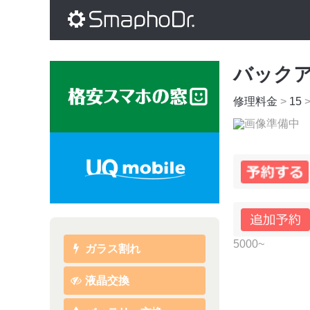
バック
修理料金
>
15
5000~
ガラス割れ
液晶交換