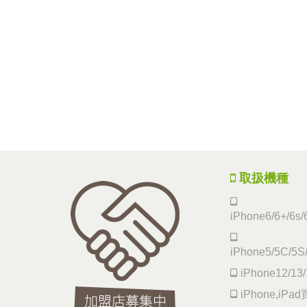
取扱機種
iPhone6/6+/6s/
iPhone5/5C/5S
iPhone12/13/
iPhone,iP