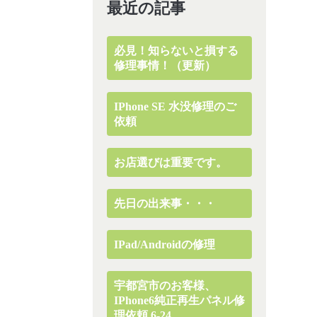
最近の記事
必見！知らないと損する
修理事情！（更新）
IPhone SE 水没修理のご
依頼
お店選びは重要です。
先日の出来事・・・
IPad/Androidの修理
宇都宮市のお客様、
IPhone6純正再生パネル修
理依頼 6-24