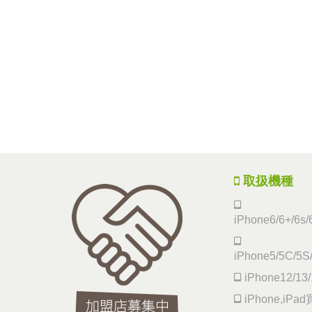
取扱機種
iPhone6/6+/6s/
iPhone5/5C/5S
iPhone12/13/
iPhone,iP