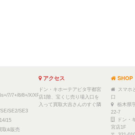
アクセス
SHOP
ドン・キホーテアピタ宇都宮
スマホ
6s+/7/7+/8/8+/X/XR/Xs/11
店1階、宝くじ売り場入口を
口
入って買取大吉さんのすぐ隣
栃木県宇
/SE/SE2/SE3
22-7
ドン・キ
14/15
宮店1F
ad買取&販売
〒 321-01