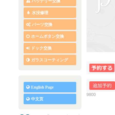
バッテリー交換
水没修理
パーツ交換
ホームボタン交換
ドック交換
ガラスコーティング
English Page
9800
中文页