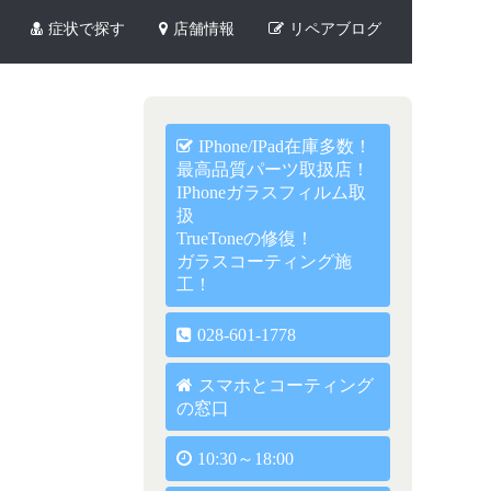
症状で探す
店舗情報
リペアブログ
IPhone/iPad在庫多数！
最高品質パーツ取扱店！
IPhoneガラスフィルム取
扱
TrueToneの修復！
ガラスコーティング施
工！
028-601-1778
スマホとコーティング
の窓口
10:30～18:00