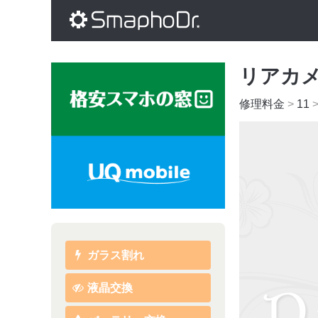
リアカ
修理料金
>
11
ガラス割れ
液晶交換