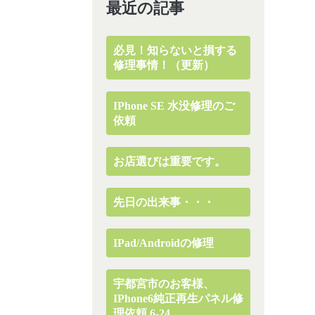
最近の記事
必見！知らないと損する
修理事情！（更新）
IPhone SE 水没修理のご
依頼
お店選びは重要です。
先日の出来事・・・
IPad/Androidの修理
宇都宮市のお客様、
IPhone6純正再生パネル修
理依頼 6-24