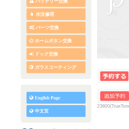
バッテリー交換
水没修理
パーツ交換
ホームボタン交換
ドック交換
ガラスコーティング
English Page
23800(TrueTo
中文页