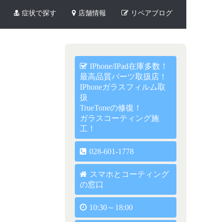
症状で探す
店舗情報
リペアブログ
IPhone/iPad在庫多数！
最高品質パーツ取扱店！
IPhoneガラスフィルム取
扱
TrueToneの修復！
ガラスコーティング施
工！
028-601-1778
スマホとコーティング
の窓口
10:30～18:00