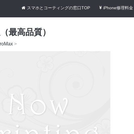
スマホとコーティングの窓口TOP
iPhone修理料金
理（最高品質）
roMax
>