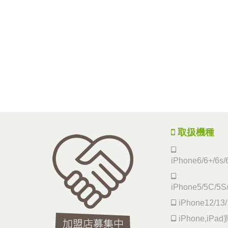
取扱機種
iPhone6/6+/6s/
iPhone5/5C/5S
iPhone12/13/
iPhone,iP