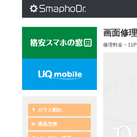
画面修
修理料金
>
11P
ガラス割れ
液晶交換