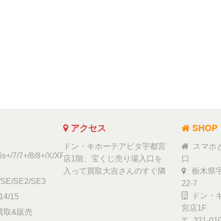
アクセス
SHOP
ドン・キホーテアピタ宇都宮
スマホ
6s+/7/7+/8/8+/X/XR/Xs/11
店1階、宝くじ売り場入口を
口
入って買取大吉さんのすぐ隣
栃木県宇
/SE/SE2/SE3
22-7
ドン・キ
14/15
宮店1F
ad買取&販売
〒 321-01