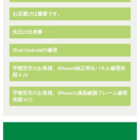
お店選びは重要です。
先日の出来事・・・
IPad/Androidの修理
宇都宮市のお客様、iPhone6純正再生パネル修理依
頼 6-24
宇都宮市のお客様、iPhone5s液晶破損フレーム修理
依頼 6/23