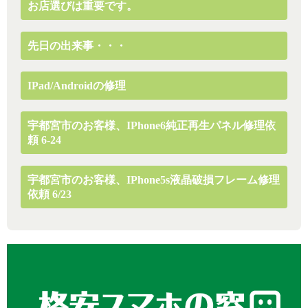
お店選びは重要です。
先日の出来事・・・
IPad/Androidの修理
宇都宮市のお客様、iPhone6純正再生パネル修理依
頼 6-24
宇都宮市のお客様、iPhone5s液晶破損フレーム修理
依頼 6/23