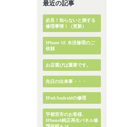
最近の記事
必見！知らないと損する
修理事情！（更新）
IPhone SE 水没修理のご
依頼
お店選びは重要です。
先日の出来事・・・
IPad/Androidの修理
宇都宮市のお客様、
IPhone6純正再生パネル修
理依頼 6-24