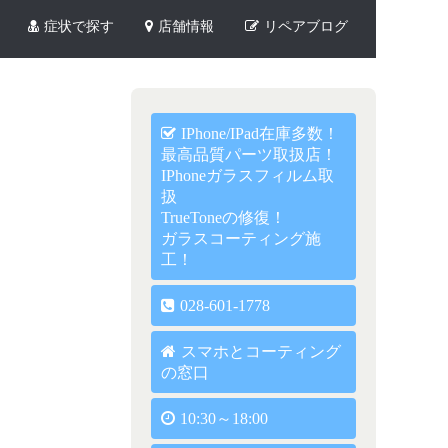
症状で探す
店舗情報
リペアブログ
IPhone/iPad在庫多数！
最高品質パーツ取扱店！
IPhoneガラスフィルム取
扱
TrueToneの修復！
ガラスコーティング施
工！
028-601-1778
スマホとコーティング
の窓口
10:30～18:00