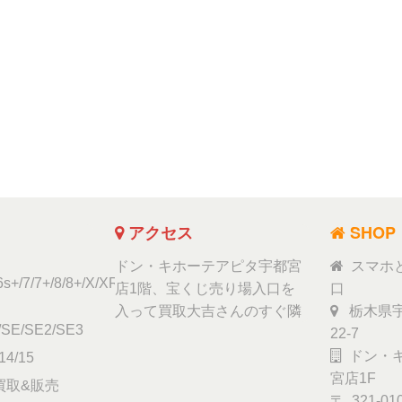
アクセス
SHOP
ドン・キホーテアピタ宇都宮
スマホ
6s+/7/7+/8/8+/X/XR/Xs/11
店1階、宝くじ売り場入口を
口
入って買取大吉さんのすぐ隣
栃木県宇
/SE/SE2/SE3
22-7
ドン・キ
14/15
宮店1F
ad買取&販売
〒 321-01