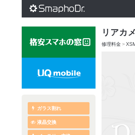
リアカ
修理料金
>
XS
ガラス割れ
液晶交換