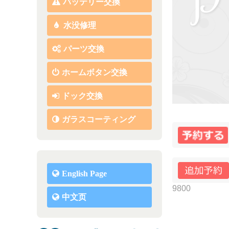
バッテリー交換
水没修理
パーツ交換
ホームボタン交換
ドック交換
ガラスコーティング
English Page
9800
中文页