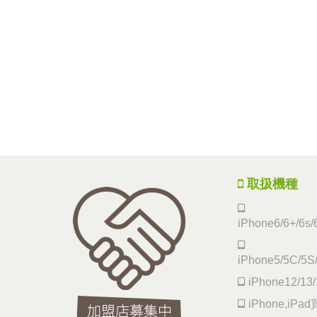
取扱機種
iPhone6/6+/6s/
iPhone5/5C/5S
iPhone12/13/
iPhone,iP