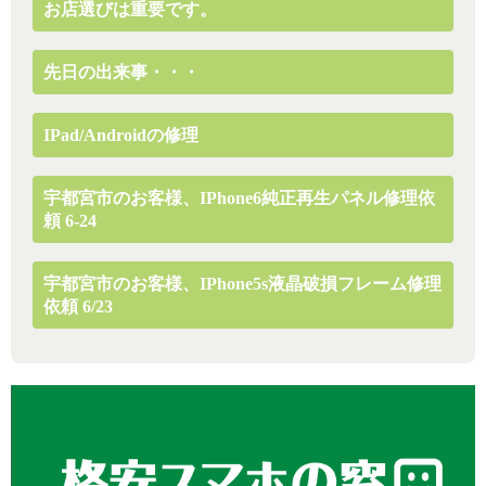
お店選びは重要です。
先日の出来事・・・
IPad/Androidの修理
宇都宮市のお客様、iPhone6純正再生パネル修理依
頼 6-24
宇都宮市のお客様、iPhone5s液晶破損フレーム修理
依頼 6/23