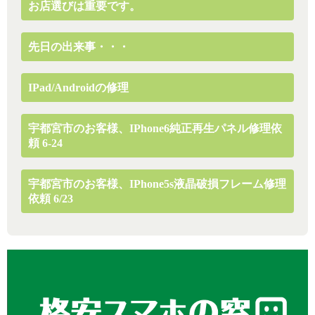
お店選びは重要です。
先日の出来事・・・
IPad/Androidの修理
宇都宮市のお客様、iPhone6純正再生パネル修理依
頼 6-24
宇都宮市のお客様、iPhone5s液晶破損フレーム修理
依頼 6/23