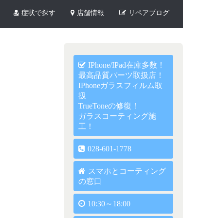
症状で探す
店舗情報
リペアブログ
IPhone/iPad在庫多数！
最高品質パーツ取扱店！
IPhoneガラスフィルム取
扱
TrueToneの修復！
ガラスコーティング施
工！
028-601-1778
スマホとコーティング
の窓口
10:30～18:00