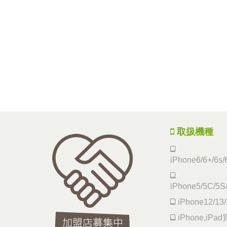
取扱機種
iPhone6/6+/6s/
iPhone5/5C/5S
iPhone12/13/
iPhone,iP