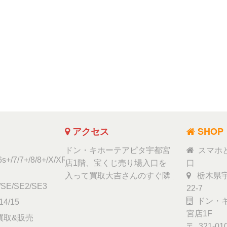
アクセス
SHOP
ドン・キホーテアピタ宇都宮
スマホ
6s+/7/7+/8/8+/X/XR/Xs/11
店1階、宝くじ売り場入口を
口
入って買取大吉さんのすぐ隣
栃木県宇
/SE/SE2/SE3
22-7
ドン・キ
14/15
宮店1F
ad買取&販売
〒 321-01