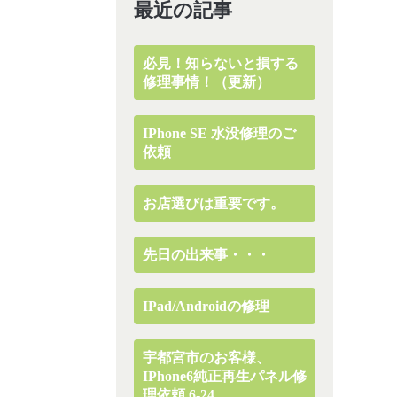
最近の記事
必見！知らないと損する
修理事情！（更新）
IPhone SE 水没修理のご
依頼
お店選びは重要です。
先日の出来事・・・
IPad/Androidの修理
宇都宮市のお客様、
IPhone6純正再生パネル修
理依頼 6-24