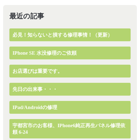
最近の記事
必見！知らないと損する修理事情！（更新）
IPhone SE 水没修理のご依頼
お店選びは重要です。
先日の出来事・・・
IPad/Androidの修理
宇都宮市のお客様、iPhone6純正再生パネル修理依
頼 6-24