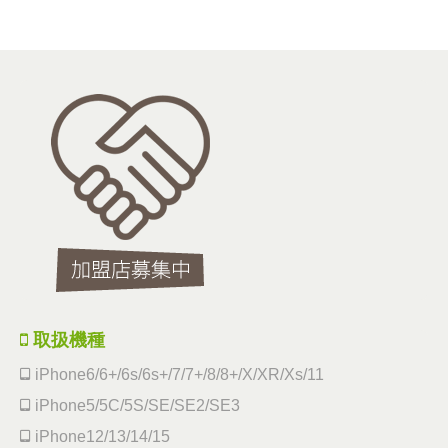
取扱機種
iPhone6/6+/6s/6s+/7/7+/8/8+/X/XR/Xs/11
iPhone5/5C/5S/SE/SE2/SE3
iPhone12/13/14/15