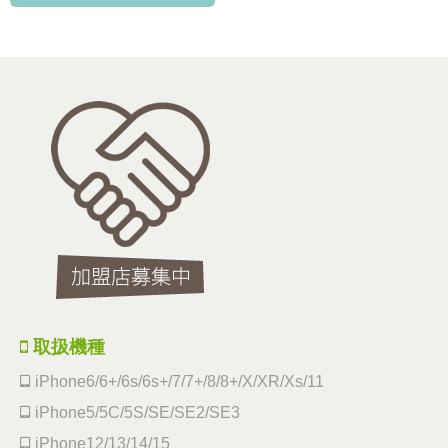
取扱機種
iPhone6/6+/6s/6s+/7/7+/8/8+/X/XR/Xs/11
iPhone5/5C/5S/SE/SE2/SE3
iPhone12/13/14/15