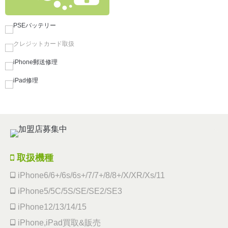
取扱機種
iPhone6/6+/6s/6s+/7/7+/8/8+/X/XR/Xs/11
iPhone5/5C/5S/SE/SE2/SE3
iPhone12/13/14/15
iPhone,iPad買取&販売