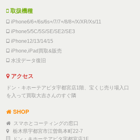
取扱機種
iPhone6/6+/6s/6s+/7/7+/8/8+/X/XR/Xs/11
iPhone5/5C/5S/SE/SE2/SE3
iPhone12/13/14/15
iPhone,iPad買取&販売
水没データ復旧
アクセス
ドン・キホーテアピタ宇都宮店1階、宝くじ売り場入口
を入って買取大吉さんのすぐ隣
SHOP
スマホとコーティングの窓口
栃木県宇都宮市江曽島本町22-7
ドン・キホーテアピタ宇都宮店1F