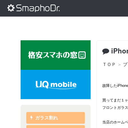
iPh
ＴＯＰ
＞
ブ
故障したiPho
買ってまだ１ヶ
フロントガラ
ガラス割れ
当店のホーム