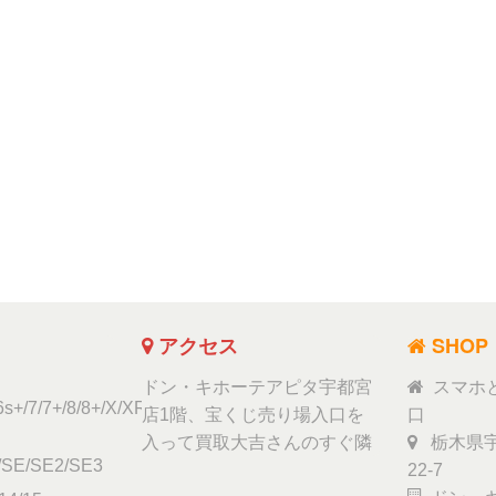
アクセス
SHOP
ドン・キホーテアピタ宇都宮
スマホ
6s+/7/7+/8/8+/X/XR/Xs/11
店1階、宝くじ売り場入口を
口
入って買取大吉さんのすぐ隣
栃木県宇
/SE/SE2/SE3
22-7