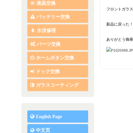
液晶交換
フロントガラ
バッテリー交換
新品に戻った
水没修理
ありがとう御
パーツ交換
ホームボタン交換
ドック交換
ガラスコーティング
English Page
中文页