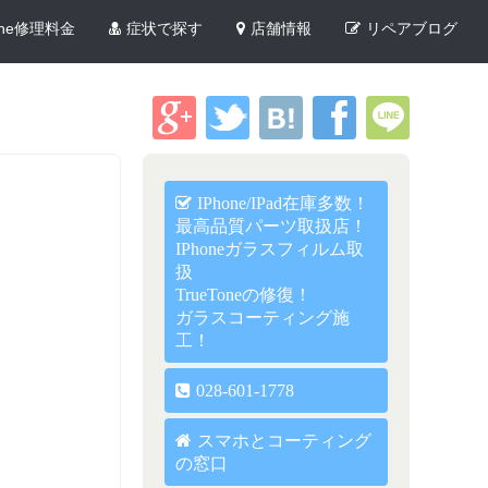
one修理料金
症状で探す
店舗情報
リペアブログ
IPhone/iPad在庫多数！
最高品質パーツ取扱店！
IPhoneガラスフィルム取
扱
TrueToneの修復！
ガラスコーティング施
工！
028-601-1778
スマホとコーティング
の窓口