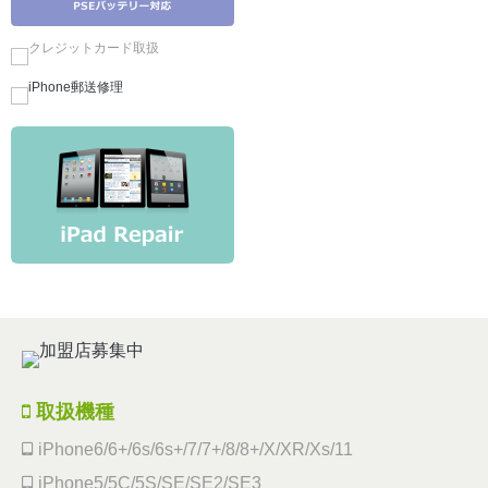
取扱機種
iPhone6/6+/6s/6s+/7/7+/8/8+/X/XR/Xs/11
iPhone5/5C/5S/SE/SE2/SE3